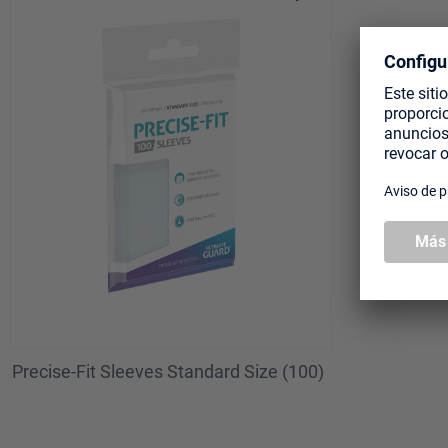
Precise-Fit Sleeves Standard Size (100)