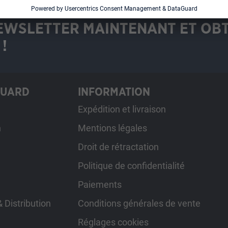
EWSLETTER MAINTENANT ET OB
!
GUARD
INFORMATION
Expédition et livraison
h
Mentions légales
Droit de rétractation
Politique de confidentialité
Paiements
 Distribution
Conditions générales de vente
Réglages cookies