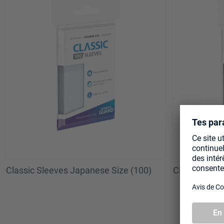
Classic Sleeves Japanese Size (100)
Classic Slee