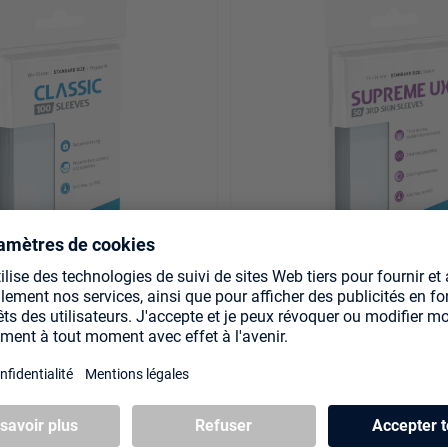
ves Standard Size (100)
Supreme UX 3rd Skin Sleev