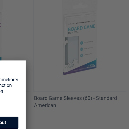
es (50)
Board Game Sleeves (60) - Standard
American