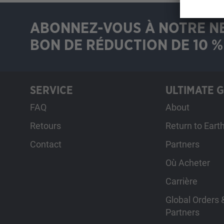
ABONNEZ-VOUS À NOTRE N
BON DE RÉDUCTION DE 10 % 
SERVICE
ULTIMATE 
FAQ
About
Retours
Return to Eart
Contact
Partners
Où Acheter
Carrière
Global Orders &
Partners