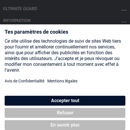
ULTIMATE GUARD
INFORMATION
SOCIAL MEDIA
Payment Methods
Shipping
About us
Blog
Partners
* Tous les prix incluent la TVA, plus les frais
d'expédition
et les