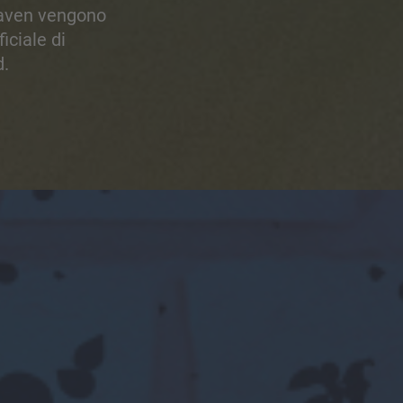
xhaven vengono
iciale di
d.