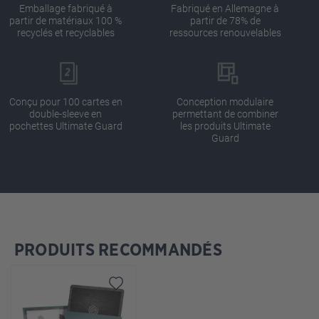
Emballage fabriqué à
Fabriqué en Allemagne à
partir de matériaux 100 %
partir de 78% de
recyclés et recyclables
ressources renouvelables
Conçu pour 100 cartes en
Conception modulaire
double-sleeve en
permettant de combiner
pochettes Ultimate Guard
les produits Ultimate
Guard
PRODUITS RECOMMANDÉS
Ignorer la galerie de produits