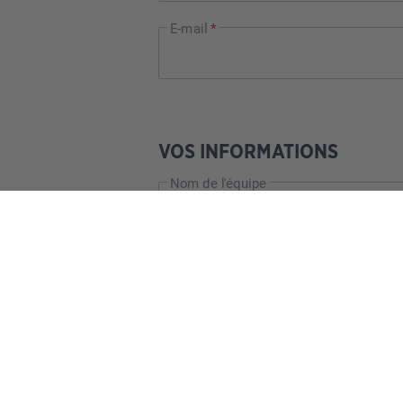
E-mail
*
VOS INFORMATIONS
Nom de l'équipe
Site web
Twitch (nombre d'abonnés)