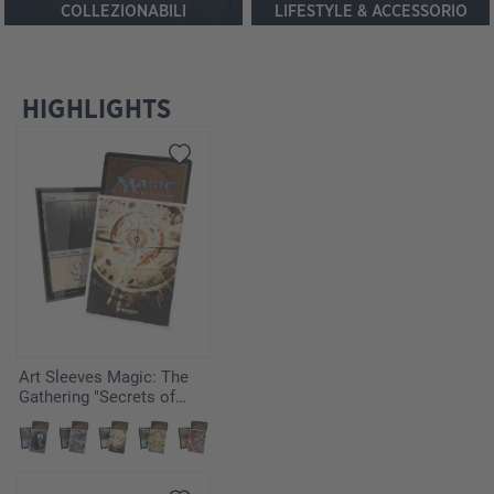
COLLEZIONABILI
LIFESTYLE & ACCESSORIO
HIGHLIGHTS
Salta la galleria dei prodotti
Art Sleeves Magic: The
Gathering "Secrets of
Strixhaven" - Armageddon