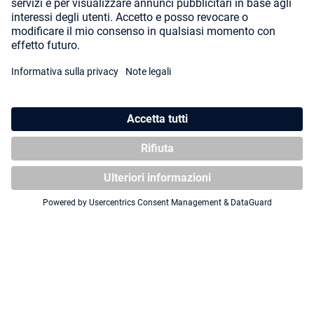
Omnihive 1000+
Xenoskin Magic: The
Gathering "Secrets of
Strixhaven"
Zipfolio 480 Xenoskin
Magic: The Gathering
"Secrets of Strixhaven" -
Lorehold