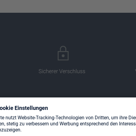
Sicherer Verschluss
Designt für 100 doppelt gesleevte
M