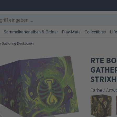
Sammelkartenalben & Ordner
Play-Mats
Collectibles
Lif
e Gathering-Deckboxen
RTE BO
GATHER
STRIX
Farbe / Art