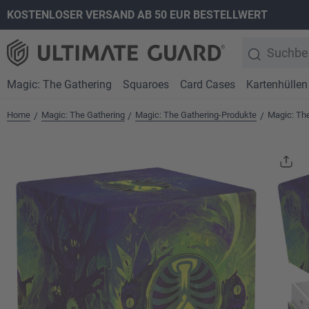
KOSTENLOSER VERSAND AB 50 EUR BESTELLWERT
springen
Zur Hauptnavigation springen
Magic: The Gathering
Squaroes
Card Cases
Kartenhüllen
Home
Magic: The Gathering
Magic: The Gathering-Produkte
Magic: Th
/
/
/