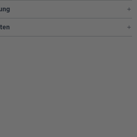
ung
ten