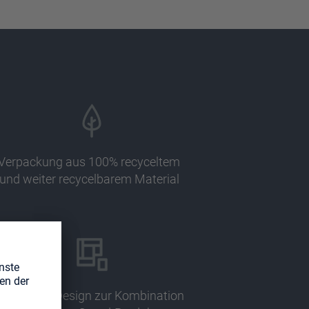
Verpackung aus 100% recyceltem
und weiter recycelbarem Material
odulares Design zur Kombination