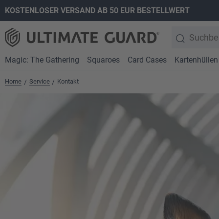
KOSTENLOSER VERSAND AB 50 EUR BESTELLWERT
springen
Zur Hauptnavigation springen
Magic: The Gathering
Squaroes
Card Cases
Kartenhüllen
Home
Service
Kontakt
/
/