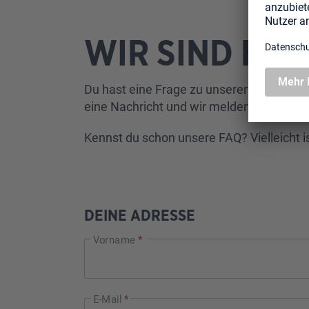
WIR SIND HUN
Du hast eine Frage zu unseren Produkten
eine Nachricht und wir melden uns schnel
Kennst du schon unsere
FAQ
? Vielleicht
DEINE ADRESSE
Vorname
*
E-Mail
*