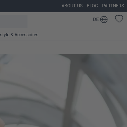
ABOUT US
BLOG
PARTNERS
DE
estyle & Accessoires