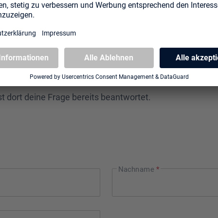
GRIG AUF DEINE N
, einer Bestellung oder möchtest einfach mal "Hi!" sag
lstmöglich bei dir zurück.
 ist dort deine Frage bereits beantwortet.
Nachname
*