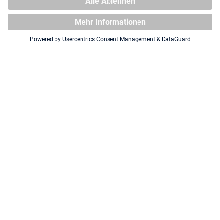
Webseite
Dein bester Content (Link)
Twitch (Anzahl Follower)
Twitter (Anzahl Follower)
Instagram (Anzahl Follower)
Facebook (Anzahl Follower)
Youtube (Anzahl Follower)