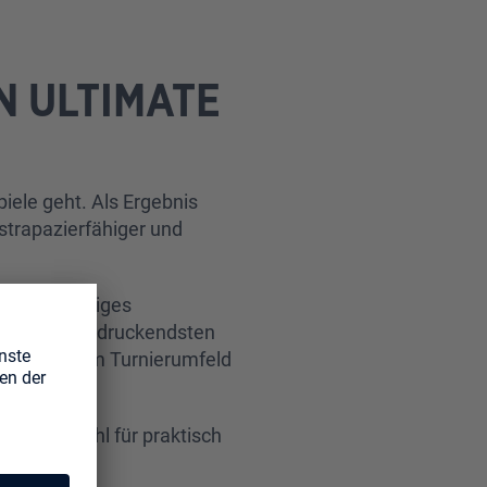
N ULTIMATE
iele geht. Als Ergebnis
strapazierfähiger und
s geschmeidiges
ässt die beeindruckendsten
Ansprüchen im Turnierumfeld
remium-Wahl für praktisch