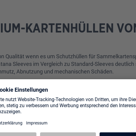
MIUM-KARTENHÜLLEN VO
von Qualität wenn es um Schutzhüllen für Sammelkartensp
tana Sleeves im Vergleich zu Standard-Sleeves deutlich 
 Schmutz, Abnutzung und mechanischen Schäden.
eeves zudem zum Nonplusultra, wenn es um ein besonder
d Vielspieler sehr schätzen. Die ultraklare Vorderseite l
ickdichte, stabile Material der Rückseite auch höchsten 
 Yu-Gi-Oh! oder andere TCGs: Katana Sleeves sind die P
n weltweit beliebt und geschätzt.