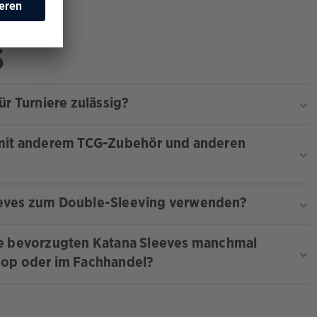
S
ür Turniere zulässig?
 mit anderem TCG-Zubehör und anderen
eves zum Double-Sleeving verwenden?
ne bevorzugten Katana Sleeves manchmal
hop oder im Fachhandel?