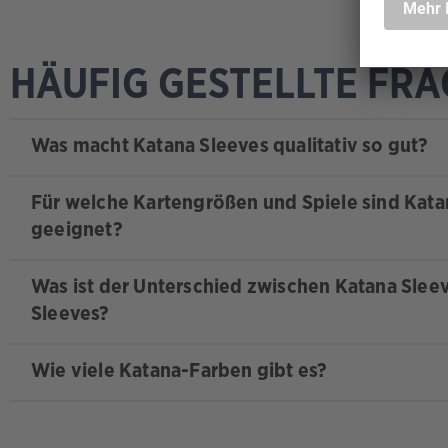
HÄUFIG GESTELLTE FRA
Was macht Katana Sleeves qualitativ so gut?
Für welche Kartengrößen und Spiele sind Kata
geeignet?
Was ist der Unterschied zwischen Katana Slee
Sleeves?
Wie viele Katana-Farben gibt es?