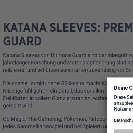
KATANA SLEEVES: PRE
GUARD
Katana Sleeves von Ultimate Guard sind der Inbegriff 
jahrelanger Forschung und Materialoptimierung sind Ka
reißfester und schützen eure Karten zuverlässig vor
Die speziell strukturierte Rückseite macht Katana Sl
Mischgefühl geht – ein Detail, das vor allem Turnier- un
Foil-Karten in vollem Glanz erstrahlen, während das bl
gerecht wird.
Ob Magic: The Gathering, Pokémon, Riftbound, Lorcana,
jedes Sammelkartenspiel und bei Spielern und Sammler