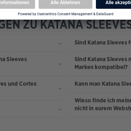
GEN ZU KATANA SLEEVE
Sind Katana Sleeves f
na Sleeves
Sind Katana Sleeves
Marken kompatibel?
ves und Cortex
Kann man Katana Sle
Wieso finde ich mei
nicht in eurem Webs