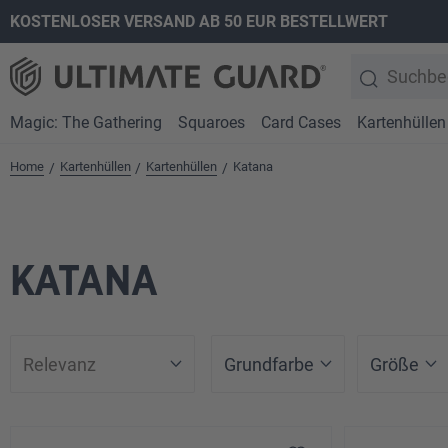
KOSTENLOSER VERSAND AB 50 EUR BESTELLWERT
springen
Zur Hauptnavigation springen
Magic: The Gathering
Squaroes
Card Cases
Kartenhüllen
Home
Kartenhüllen
Kartenhüllen
Katana
/
/
/
KATANA
Grundfarbe
Größe