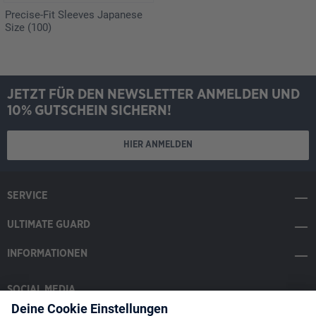
Precise-Fit Sleeves Japanese
Size (100)
JETZT FÜR DEN NEWSLETTER ANMELDEN UND
10% GUTSCHEIN SICHERN!
HIER ANMELDEN
SERVICE
ULTIMATE GUARD
INFORMATIONEN
SOCIAL MEDIA