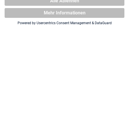
Webseite
Dein bester Content (Link)
Twitch (Anzahl Follower)
Twitter (Anzahl Follower)
Instagram (Anzahl Follower)
Facebook (Anzahl Follower)
Youtube (Anzahl Follower)