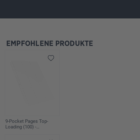
EMPFOHLENE PRODUKTE
Omitir la galería de productos
9-Pocket Pages Top-
Loading (100) -
Transparent