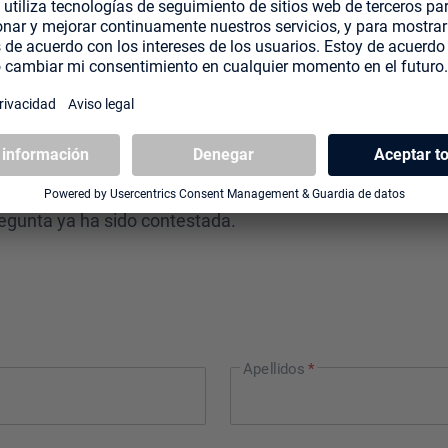
EANDO TENER NOTI
ctos, un pedido o simplemente quieres saludar? No hay
regunta ya ha sido contestada.
Apellidos
*