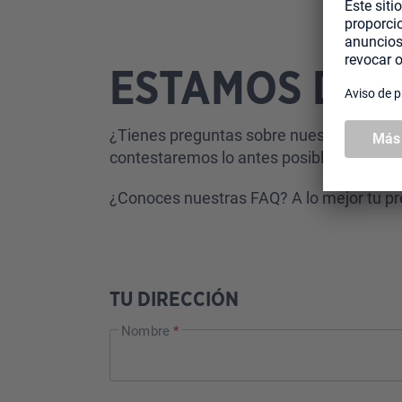
ESTAMOS DES
¿Tienes preguntas sobre nuestros produ
contestaremos lo antes posible.
¿Conoces nuestras
FAQ
? A lo mejor tu p
TU DIRECCIÓN
Nombre
*