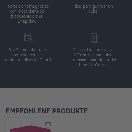
Fuerte cierre magnético
Ideal para guardar un
con mecanismo de
cube
bloqueo adicional
ZnapClaw
Diseño modular para
Capacidad para hasta
combinar con los
900 cartas con doble
productos Ultimate Guard
protección usando fundas
Ultimate Guard.
EMPFOHLENE PRODUKTE
Omitir la galería de productos