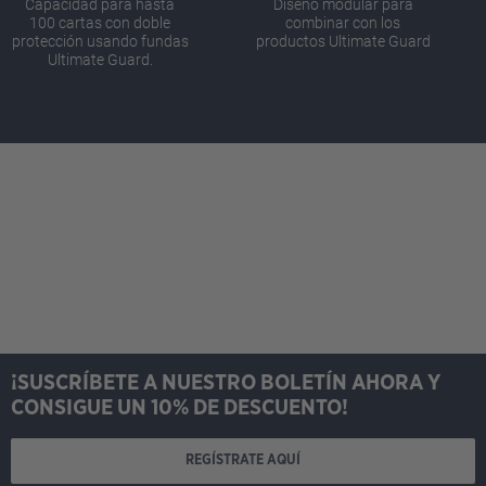
Capacidad para hasta
Diseño modular para
100 cartas con doble
combinar con los
protección usando fundas
productos Ultimate Guard
Ultimate Guard.
¡SUSCRÍBETE A NUESTRO BOLETÍN AHORA Y
CONSIGUE UN 10% DE DESCUENTO!
REGÍSTRATE AQUÍ