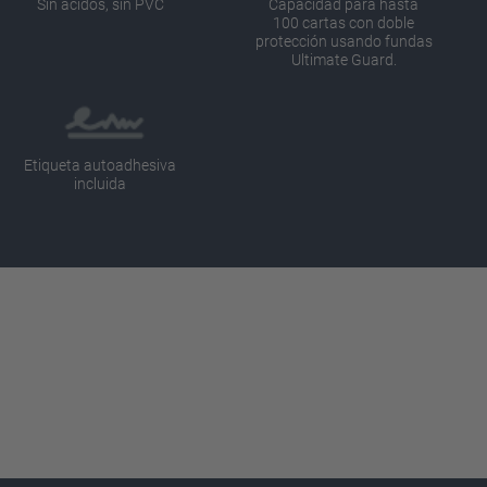
Sin ácidos, sin PVC
Capacidad para hasta
100 cartas con doble
protección usando fundas
Ultimate Guard.
Etiqueta autoadhesiva
incluida