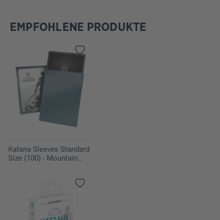
EMPFOHLENE PRODUKTE
Omitir la galería de productos
Katana Sleeves Standard
Size (100) - Mountain
Haze