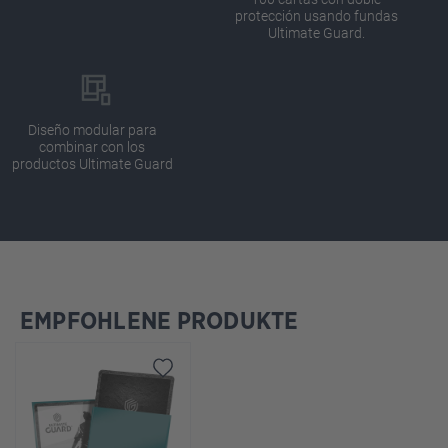
protección usando fundas
Ultimate Guard.
Diseño modular para
combinar con los
productos Ultimate Guard
EMPFOHLENE PRODUKTE
Omitir la galería de productos