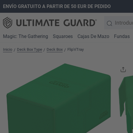
ENVÍO GRATUITO A PARTIR DE 50 EUR DE PEDIDO
 búsqueda
Saltar a la navegación principal
Magic: The Gathering
Squaroes
Cajas De Mazo
Fundas
Inicio
Deck Box Type
Deck Box
Flip'n'Tray
/
/
/