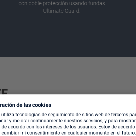
con doble protección usando fundas
Ultimate Guard.
TE