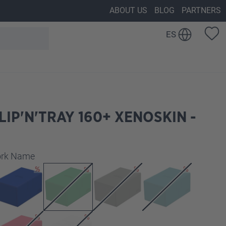
ABOUT US
BLOG
PARTNERS
ES
LIP'N'TRAY 160+ XENOSKIN -
work Name