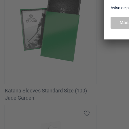
Katana Sleeves Standard Size (100) -
Jade Garden