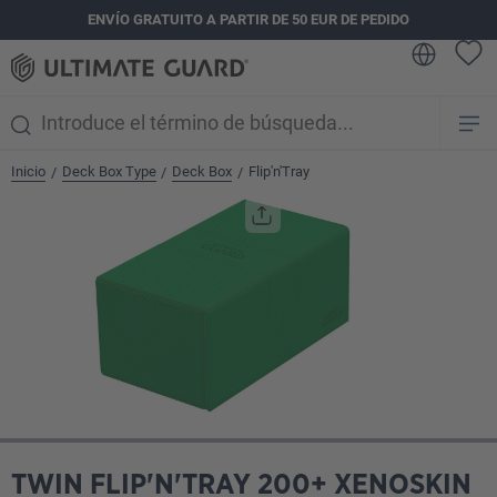
ENVÍO GRATUITO A PARTIR DE 50 EUR DE PEDIDO
enido principal
Inicio
Deck Box Type
Deck Box
Flip'n'Tray
/
/
/
Omitir galería de imágenes
TWIN FLIP'N'TRAY 200+ XENOSKIN