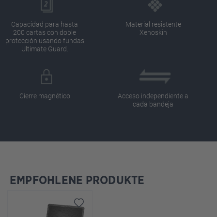
Capacidad para hasta
Material resistente
200 cartas con doble
Xenoskin
protección usando fundas
Ultimate Guard.
Cierre magnético
Acceso independiente a
cada bandeja
EMPFOHLENE PRODUKTE
Omitir la galería de productos