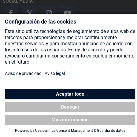
SOCIAL MEDIA
Payment Methods
Shipping
About us
Blog
Partners
* Todos los precios incluyen IVA más
gastos de envío
y posibles
gastos de envío, si no se indica lo contrario.