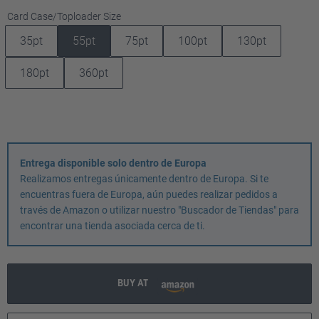
Seleccione
Card Case/Toploader Size
35pt
55pt
75pt
100pt
130pt
180pt
360pt
Entrega disponible solo dentro de Europa
Realizamos entregas únicamente dentro de Europa. Si te
encuentras fuera de Europa, aún puedes realizar pedidos a
través de Amazon o utilizar nuestro "Buscador de Tiendas" para
encontrar una tienda asociada cerca de ti.
BUY AT