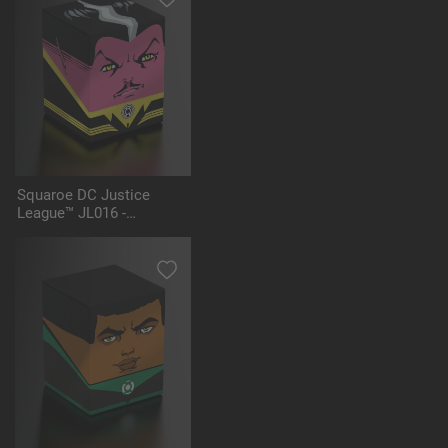
Squaroe DC Justice
League™ JL016 -
Sinestro™