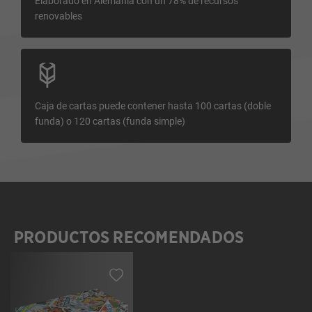
Elaborado en Alemania con un 78% de recursos
renovables
Caja de cartas puede contener hasta 100 cartas (doble
funda) o 120 cartas (funda simple)
PRODUCTOS RECOMENDADOS
Omitir la galería de productos