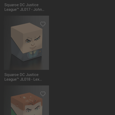
Squaroe DC Justice
League™ JL017 - John
Stewart™
Squaroe DC Justice
League™ JL018 - Lex
Luthor™