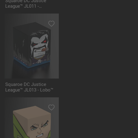
Squaroe DC Justice
League™ JL011 -
Darkseid™
Squaroe DC Justice
League™ JL013 - Lobo™