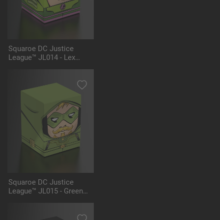
Squaroe DC Justice
League™ JL014 - Lex
Luthor™ Battlesuit
Squaroe DC Justice
League™ JL015 - Green
Arrow™