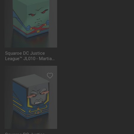
Squaroe DC Justice
League™ JL010 - Martian
Manhunter™