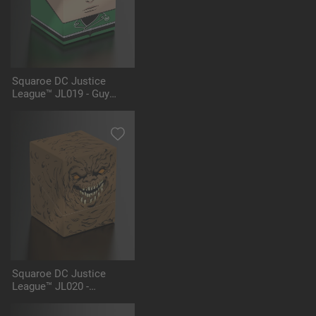
Squaroe DC Justice
League™ JL019 - Guy
Gardner™
Squaroe DC Justice
League™ JL020 -
Clayface™