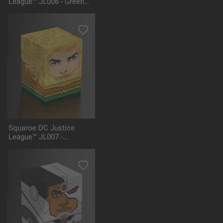
League™ JL006 - Green
Lantern™
Squaroe DC Justice
League™ JL007 -
Aquaman™