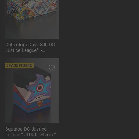
Collectors Case 800 DC
Justice League™ -
Vintage Comics
CHASE FIGURE
Squaroe DC Justice
League™ JL001 - Starro™