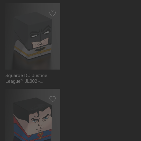
Squaroe DC Justice
League™ JL002 -
Batman™