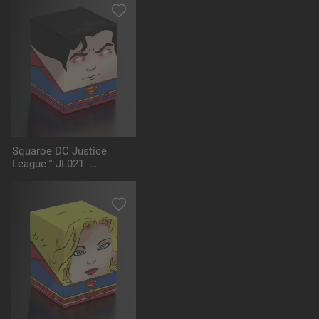
Squaroe DC Justice
League™ JL021 -
Superman™