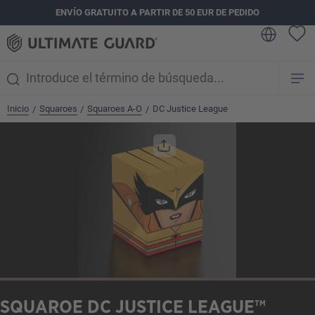
ENVÍO GRATUITO A PARTIR DE 50 EUR DE PEDIDO
enido principal
Inicio
Squaroes
Squaroes A-O
DC Justice League
/
/
/
Omitir galería de imágenes
SQUAROE DC JUSTICE LEAGUE™