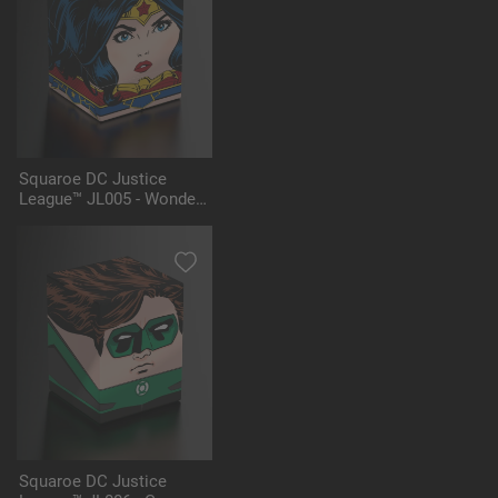
Squaroe DC Justice
League™ JL005 - Wonder
Woman™
Squaroe DC Justice