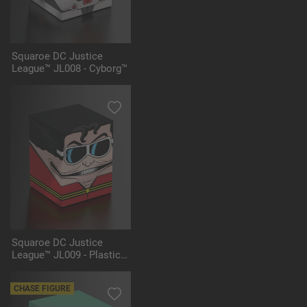
Squaroe DC Justice
League™ JL008 - Cyborg™
Squaroe DC Justice
League™ JL009 - Plastic
Man™
CHASE FIGURE