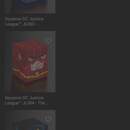
Squaroe DC Justice
League™ JL003 -
Superman™
Squaroe DC Justice
League™ JL004 - The
Flash™