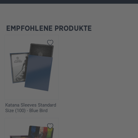
EMPFOHLENE PRODUKTE
Omitir la galería de productos
Katana Sleeves Standard
Size (100) - Blue Bird