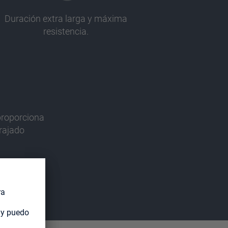
Duración extra larga y máxima
resistencia.
proporciona
rajado