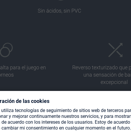
Sin ácidos, sin PVC
alta para el juego en
Reverso texturizado que 
orneos
una sensación de ba
excepcional