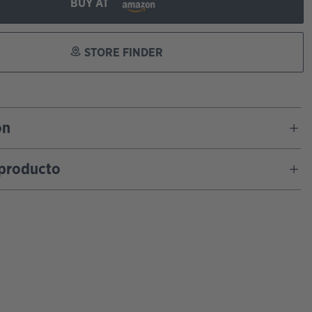
BUY AT
STORE FINDER
ón
 producto