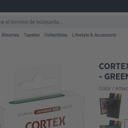
Álbumes
Tapetes
Collectibles
Lifestyle & Accessorio
CORTEX
- GREE
Seleccione
Color / Art