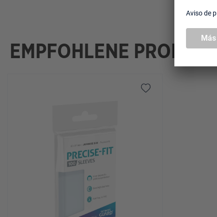
EMPFOHLENE PRODUK
Omitir la galería de productos