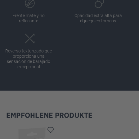
Frente mate y no
Opacidad extra alta para
reflecante
el juego en torneos
Reverso texturizado que
proporciona una
sensación de barajado
excepcional
EMPFOHLENE PRODUKTE
Omitir la galería de productos