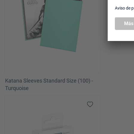
Katana Sleeves Standard Size (100) -
Turquoise