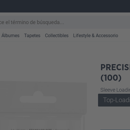
Álbumes
Tapetes
Collectibles
Lifestyle & Accessorio
PRECIS
(100)
Seleccione
Sleeve Loadi
Top-Load