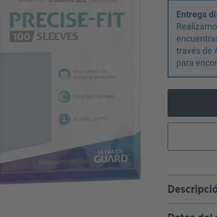
Entrega di
Realizamos
encuentras
través de 
para encon
Descripci