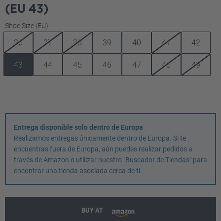
(EU 43)
Seleccione
Shoe Size (EU)
36
37
38
39
40
41
42
43
44
45
46
47
48
49
Entrega disponible solo dentro de Europa
Realizamos entregas únicamente dentro de Europa. Si te
encuentras fuera de Europa, aún puedes realizar pedidos a
través de Amazon o utilizar nuestro "Buscador de Tiendas" para
encontrar una tienda asociada cerca de ti.
BUY AT