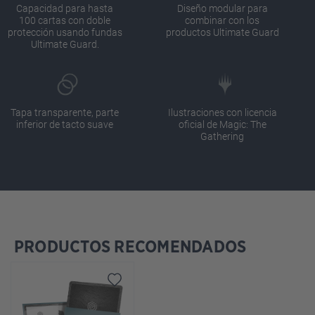
Capacidad para hasta
Diseño modular para
100 cartas con doble
combinar con los
protección usando fundas
productos Ultimate Guard
Ultimate Guard.
Tapa transparente, parte
Ilustraciones con licencia
inferior de tacto suave
oficial de Magic: The
Gathering
PRODUCTOS RECOMENDADOS
Omitir la galería de productos