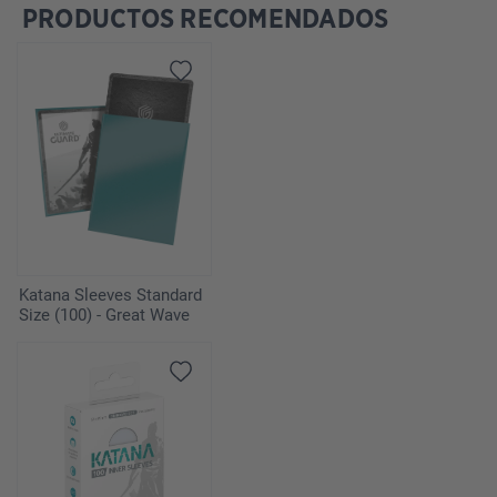
PRODUCTOS RECOMENDADOS
Omitir la galería de productos
Katana Sleeves Standard
Size (100) - Great Wave