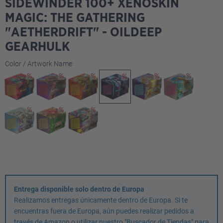
SIDEWINDER 100+ XENOSKIN
MAGIC: THE GATHERING
"AETHERDRIFT" - OILDEEP
GEARHULK
Seleccione
Color / Artwork Name
Entrega disponible solo dentro de Europa
Realizamos entregas únicamente dentro de Europa. Si te
encuentras fuera de Europa, aún puedes realizar pedidos a
través de Amazon o utilizar nuestro "Buscador de Tiendas" para