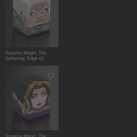
Squaroe Magic: The
Gathering "Edge of
Eternities" MTG005 -
Tezzeret
Squaroe Magic: The