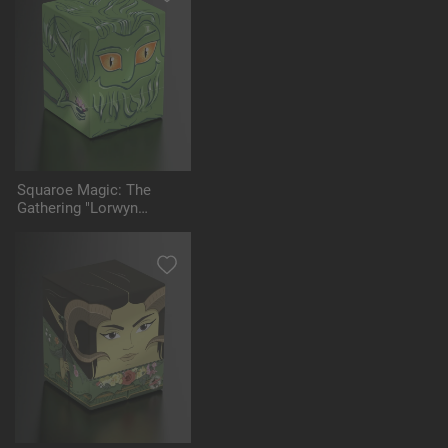
Squaroe Magic: The
Gathering "Lorwyn
Eclipsed" MTG008 -
Changeling