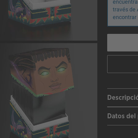
encuentras
través de 
encontrar 
Descripci
Datos del