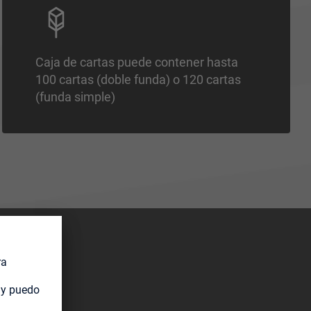
Caja de cartas puede contener hasta
100 cartas (doble funda) o 120 cartas
(funda simple)