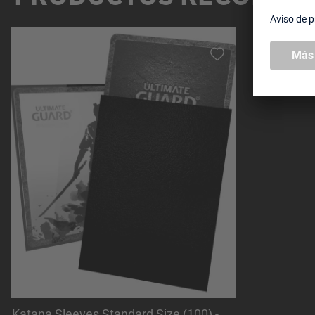
Omitir la galería de productos
Katana Sleeves Standard Size (100) -