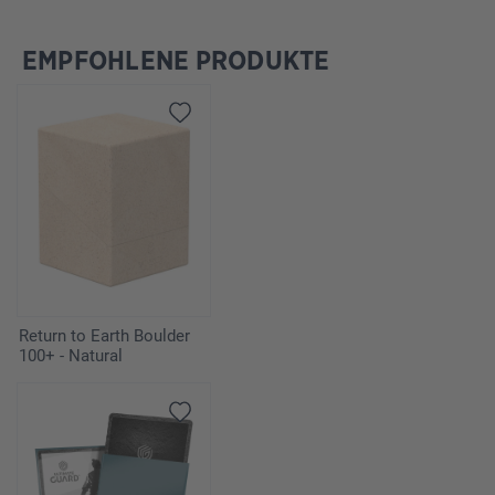
EMPFOHLENE PRODUKTE
Omitir la galería de productos
Return to Earth Boulder
100+ - Natural