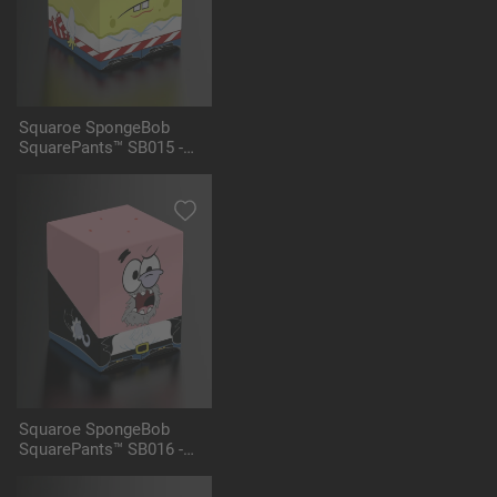
Squaroe SpongeBob
SquarePants™ SB015 -
Pirate Spongebob
Squaroe SpongeBob
SquarePants™ SB016 -
Pirate Patrick