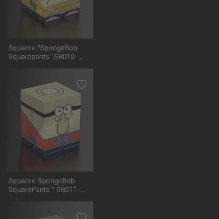
Squaroe "SpongeBob
Squarepants" SB010 -
Mermaid Man
Squaroe SpongeBob
SquarePants™ SB011 -
Barnacle Boy