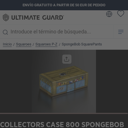
ENVÍO GRATUITO A PARTIR DE 50 EUR DE PEDIDO
enido principal
Inicio
Squaroes
Squaroes P-Z
SpongeBob SquarePants
/
/
/
Omitir galería de imágenes
COLLECTORS CASE 800 SPONGEBOB