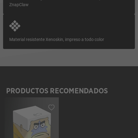
ZnapClaw
Material resistente Xenoskin, impreso a todo color
PRODUCTOS RECOMENDADOS
Omitir la galería de productos