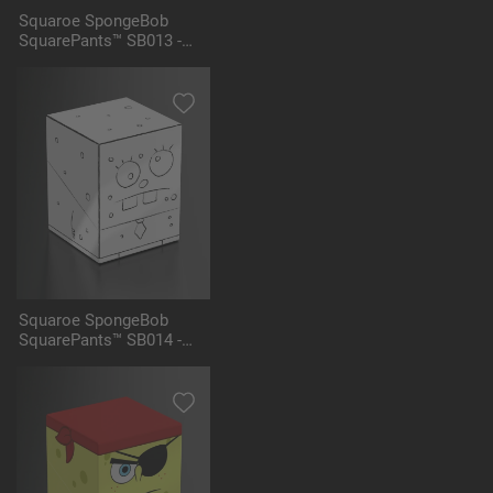
Squaroe SpongeBob
SquarePants™ SB013 -
Mrs. Puff
Squaroe SpongeBob
SquarePants™ SB014 -
DoodleBob