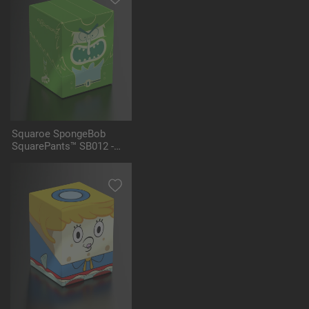
Squaroe SpongeBob
SquarePants™ SB012 -
Flying Dutchman