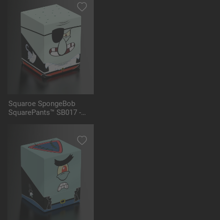
Squaroe SpongeBob
SquarePants™ SB017 -
Pirate Squidward