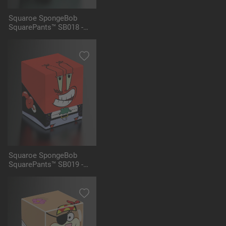
Squaroe SpongeBob
SquarePants™ SB018 -
Pirate Plankton
Squaroe SpongeBob
SquarePants™ SB019 -
Pirate Mr Krabs