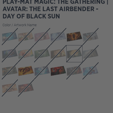
PLAY-MAT MAGIC: THE GATHERING |
AVATAR: THE LAST AIRBENDER -
DAY OF BLACK SUN
Seleccione
Color / Artwork Name