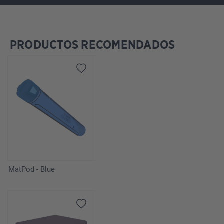
PRODUCTOS RECOMENDADOS
Omitir la galería de productos
MatPod - Blue