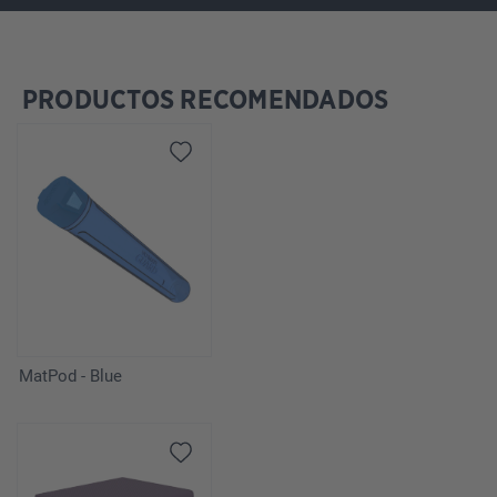
PRODUCTOS RECOMENDADOS
Omitir la galería de productos
MatPod - Blue