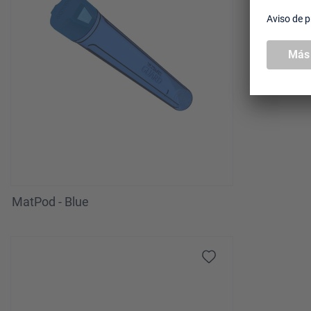
MatPod - Blue