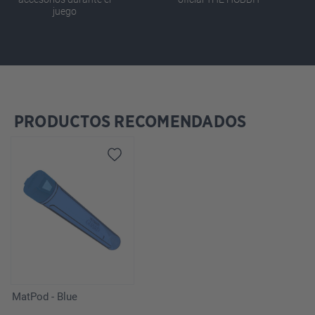
juego
PRODUCTOS RECOMENDADOS
Omitir la galería de productos
MatPod - Blue