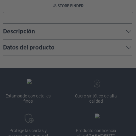
STORE FINDER
Descripción
Datos del producto
Estampado con detalles
Cuero sintético de alta
finos
calidad
Protege las cartas y
Producto con licencia
accesorios durante el
oficial THE HOBBIT™