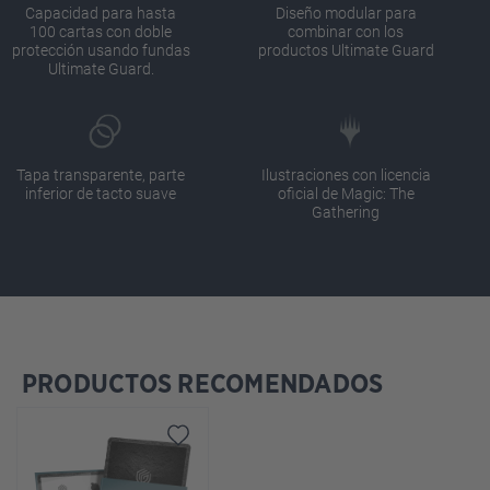
Capacidad para hasta
Diseño modular para
100 cartas con doble
combinar con los
protección usando fundas
productos Ultimate Guard
Ultimate Guard.
Tapa transparente, parte
Ilustraciones con licencia
inferior de tacto suave
oficial de Magic: The
Gathering
PRODUCTOS RECOMENDADOS
Omitir la galería de productos