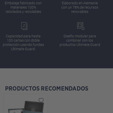
Embalaje fabricado con
Elaborado en Alemania
materiales 100%
con un 78% de recursos
reciclados y reciclables
renovables
Capacidad para hasta
Diseño modular para
100 cartas con doble
combinar con los
protección usando fundas
productos Ultimate Guard
Ultimate Guard.
PRODUCTOS RECOMENDADOS
Omitir la galería de productos