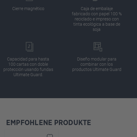
Cierre magnético
Caja de embalaje
fabricado con papel 100 %
reciclado e impreso con
tinta ecológica a base de
soja
Capacidad para hasta
Diseño modular para
100 cartas con doble
combinar con los
protección usando fundas
productos Ultimate Guard
Ultimate Guard.
EMPFOHLENE PRODUKTE
Omitir la galería de productos