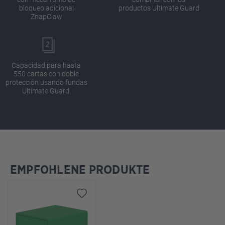
bloqueo adicional
productos Ultimate Guard
ZnapClaw
Capacidad para hasta
550 cartas con doble
protección usando fundas
Ultimate Guard.
EMPFOHLENE PRODUKTE
Omitir la galería de productos