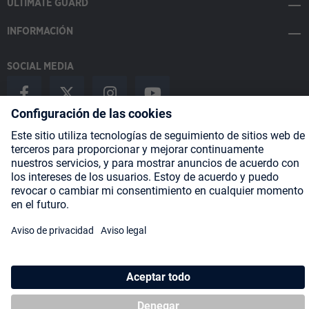
ULTIMATE GUARD
INFORMACIÓN
SOCIAL MEDIA
Payment Methods
Shipping
About us
Blog
Partners
* Todos los precios incluyen IVA más
gastos de envío
y posibles
gastos de envío, si no se indica lo contrario.