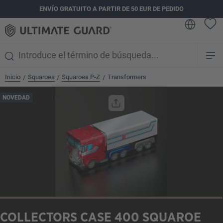
ENVÍO GRATUITO A PARTIR DE 50 EUR DE PEDIDO
enido principal
Inicio
Squaroes
Squaroes P-Z
Transformers
/
/
/
Omitir galería de imágenes
NOVEDAD
COLLECTORS CASE 400 SQUAROE