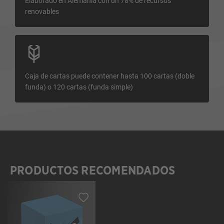
Elaborado en Alemania con un 78% de recursos
renovables
Caja de cartas puede contener hasta 100 cartas (doble
funda) o 120 cartas (funda simple)
PRODUCTOS RECOMENDADOS
Omitir la galería de productos