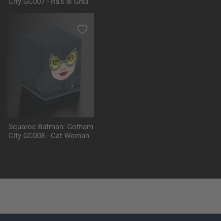
City GC007 - Ra’s al Ghul
Squaroe Batman: Gotham
City GC008 - Cat Woman