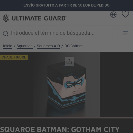
ENVÍO GRATUITO A PARTIR DE 50 EUR DE PEDIDO
enido principal
Inicio
Squaroes
Squaroes A-O
DC Batman
/
/
/
Omitir galería de imágenes
CHASE FIGURE
SQUAROE BATMAN: GOTHAM CITY