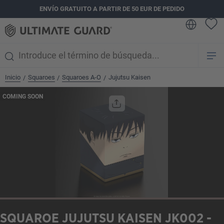
ENVÍO GRATUITO A PARTIR DE 50 EUR DE PEDIDO
enido principal
Inicio
Squaroes
Squaroes A-O
Jujutsu Kaisen
/
/
/
Omitir galería de imágenes
COMING SOON
SQUAROE JUJUTSU KAISEN JK002 -