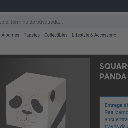
Álbumes
Tapetes
Collectibles
Lifestyle & Accessorio
SQUARO
PANDA
Entrega d
Realizamo
encuentras
través de 