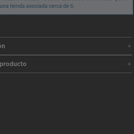
una tienda asociada cerca de ti.
ón
 producto