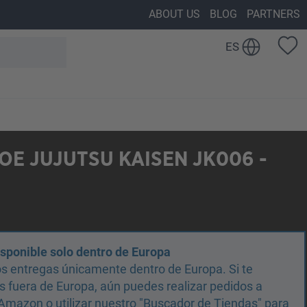
ABOUT US
BLOG
PARTNERS
ES
E JUJUTSU KAISEN JK006 -
isponible solo dentro de Europa
s entregas únicamente dentro de Europa. Si te
 fuera de Europa, aún puedes realizar pedidos a
Amazon o utilizar nuestro "Buscador de Tiendas" para