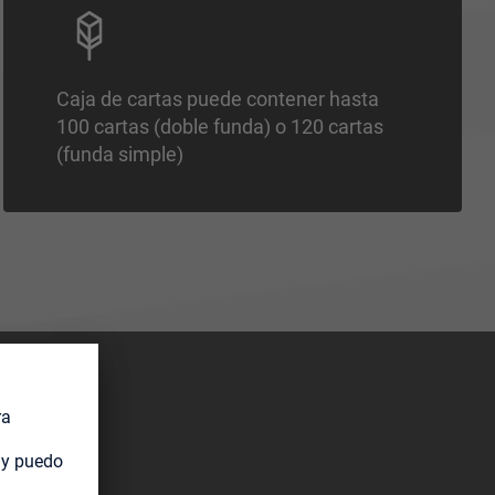
Caja de cartas puede contener hasta
100 cartas (doble funda) o 120 cartas
(funda simple)