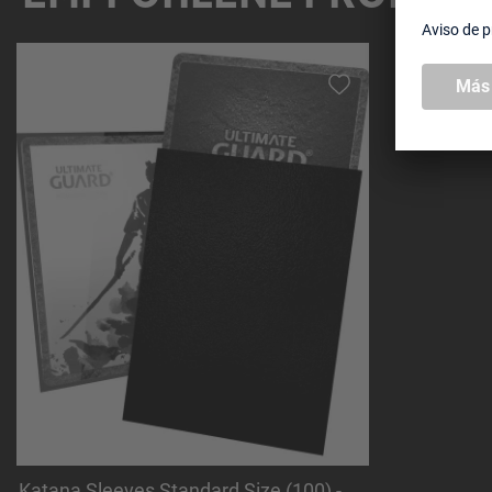
Omitir la galería de productos
Katana Sleeves Standard Size (100) -