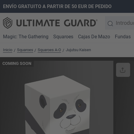
ENVÍO GRATUITO A PARTIR DE 50 EUR DE PEDIDO
 búsqueda
Saltar a la navegación principal
Magic: The Gathering
Squaroes
Cajas De Mazo
Fundas
Inicio
Squaroes
Squaroes A-O
Jujutsu Kaisen
/
/
/
COMING SOON