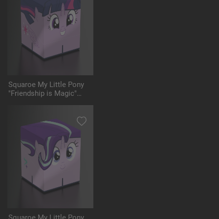
Squaroe My Little Pony
"Friendship is Magic"
MLP001 - Twilight
Sparkle
Squaroe My Little Pony