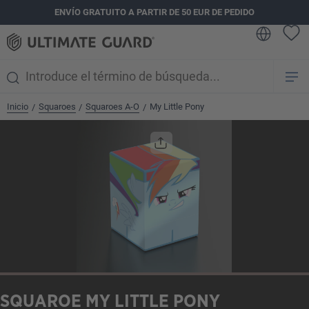
ENVÍO GRATUITO A PARTIR DE 50 EUR DE PEDIDO
enido principal
Inicio
Squaroes
Squaroes A-O
My Little Pony
/
/
/
Omitir galería de imágenes
SQUAROE MY LITTLE PONY