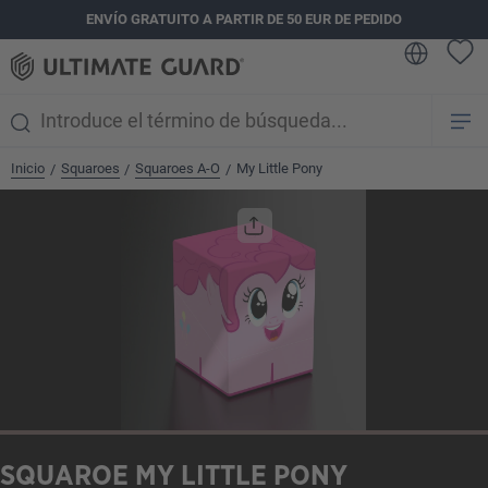
ENVÍO GRATUITO A PARTIR DE 50 EUR DE PEDIDO
enido principal
Inicio
Squaroes
Squaroes A-O
My Little Pony
/
/
/
Omitir galería de imágenes
SQUAROE MY LITTLE PONY