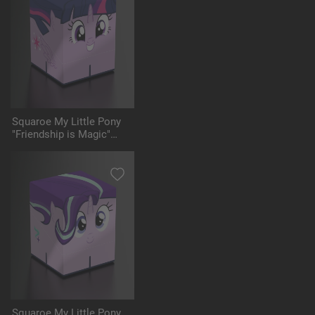
Squaroe My Little Pony
"Friendship is Magic"
MLP001 - Twilight
Sparkle
Squaroe My Little Pony