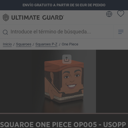
ENVÍO GRATUITO A PARTIR DE 50 EUR DE PEDIDO
enido principal
Inicio
Squaroes
Squaroes P-Z
One Piece
/
/
/
Omitir galería de imágenes
SQUAROE ONE PIECE OP005 - USOPP